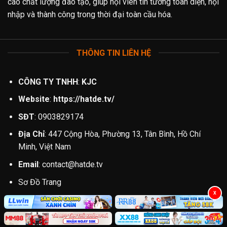
cao chất lượng đào tạo, giúp hội viên tin tưởng toàn diện, hội
nhập và thành công trong thời đại toàn cầu hóa.
THÔNG TIN LIÊN HỆ
CÔNG TY TNHH
:
KJC
Website
:
https://hatde.tv/
SĐT
: 0903829174
Địa Chỉ
: 447 Cộng Hòa, Phường 13, Tân Bình, Hồ Chí
Minh, Việt Nam
Email
:
contact@hatde.tv
Sơ Đồ Trang
X