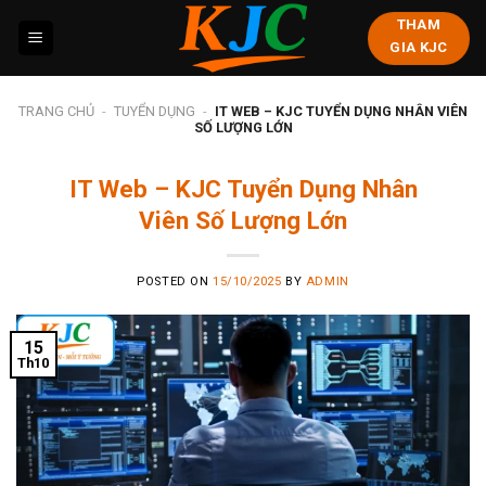
Skip
THAM
to
GIA KJC
content
TRANG CHỦ
-
TUYỂN DỤNG
-
IT WEB – KJC TUYỂN DỤNG NHÂN VIÊN
SỐ LƯỢNG LỚN
IT Web – KJC Tuyển Dụng Nhân
Viên Số Lượng Lớn
POSTED ON
15/10/2025
BY
ADMIN
15
Th10