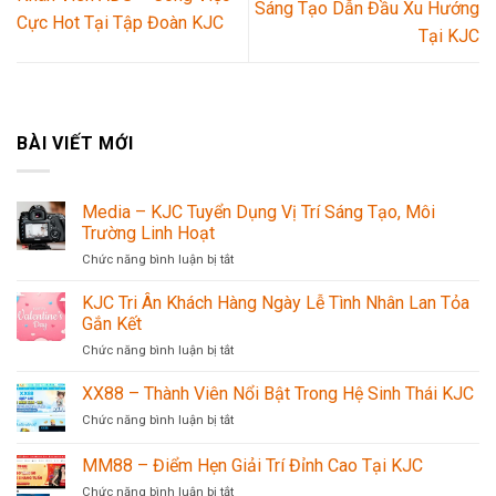
Sáng Tạo Dẫn Đầu Xu Hướng
Cực Hot Tại Tập Đoàn KJC
Tại KJC
BÀI VIẾT MỚI
Media – KJC Tuyển Dụng Vị Trí Sáng Tạo, Môi
Trường Linh Hoạt
ở
Chức năng bình luận bị tắt
Media
–
KJC Tri Ân Khách Hàng Ngày Lễ Tình Nhân Lan Tỏa
KJC
Gắn Kết
Tuyển
ở
Chức năng bình luận bị tắt
Dụng
KJC
Vị
Tri
XX88 – Thành Viên Nổi Bật Trong Hệ Sinh Thái KJC
Trí
Ân
Sáng
ở
Chức năng bình luận bị tắt
Khách
Tạo,
XX88
Hàng
Môi
–
MM88 – Điểm Hẹn Giải Trí Đỉnh Cao Tại KJC
Ngày
Trường
Thành
Lễ
Linh
ở
Chức năng bình luận bị tắt
Viên