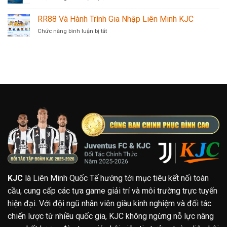
Tình
Hoạt
MM88
Nổi
Nhân
–
Bật
RR88 Và Hành Trình Gia Nhập Liên Minh KJC
Lan
Điểm
Trong
Tỏa
ở
Chức năng bình luận bị tắt
Hẹn
Hệ
Gắn
RR88
Giải
Sinh
Kết
Và
Trí
Thái
Hành
Đỉnh
KJC
Trình
Cao
Gia
Tại
Nhập
KJC
Liên
Minh
KJC
KJC
là Liên Minh Quốc Tế hướng tới mục tiêu kết nối toàn
cầu, cung cấp các tựa game giải trí và môi trường trực tuyến
hiện đại. Với đội ngũ nhân viên giàu kinh nghiệm và đối tác
chiến lược từ nhiều quốc gia, KJC không ngừng nỗ lực nâng