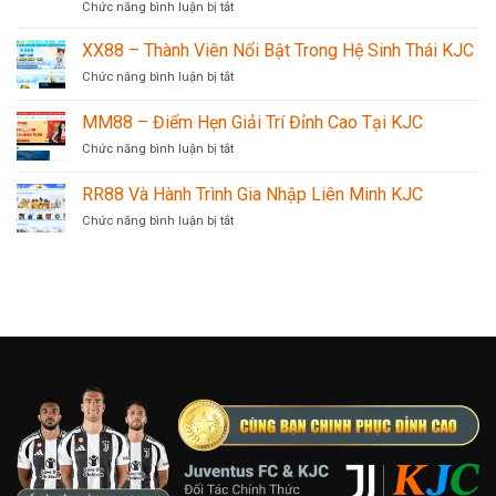
ở
Chức năng bình luận bị tắt
Dụng
KJC
Vị
Tri
XX88 – Thành Viên Nổi Bật Trong Hệ Sinh Thái KJC
Trí
Ân
Sáng
ở
Chức năng bình luận bị tắt
Khách
Tạo,
XX88
Hàng
Môi
–
MM88 – Điểm Hẹn Giải Trí Đỉnh Cao Tại KJC
Ngày
Trường
Thành
Lễ
Linh
ở
Chức năng bình luận bị tắt
Viên
Tình
Hoạt
MM88
Nổi
Nhân
–
Bật
RR88 Và Hành Trình Gia Nhập Liên Minh KJC
Lan
Điểm
Trong
Tỏa
ở
Chức năng bình luận bị tắt
Hẹn
Hệ
Gắn
RR88
Giải
Sinh
Kết
Và
Trí
Thái
Hành
Đỉnh
KJC
Trình
Cao
Gia
Tại
Nhập
KJC
Liên
Minh
KJC