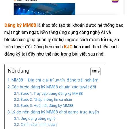
Đăng ký MM88
là thao tác tạo tài khoản được hệ thống bảo
mật nghiêm ngặt, Nền tảng ứng dụng công nghệ AI và
blockchain giúp quản lý dữ liệu người chơi được tối ưu, an
toàn tuyệt đối. Cùng liên minh
KJC
liên minh tìm hiểu cách
đăng ký tại đây như thế nào trong bài viết sau nhé.
Nội dung
MM88 – Địa chỉ giải trí uy tín, đáng trải nghiệm
Các bước đăng ký MM88 chuẩn xác tuyệt đối
Bước 1: Truy cập trang đăng ký MM88
Bước 2: Nhập thông tin cá nhân
Bước 3: Hoàn tất đăng ký MM88
Lý do nên đăng ký MM88 chơi game trực tuyến
Ứng dụng công nghệ
Chính sách minh bạch