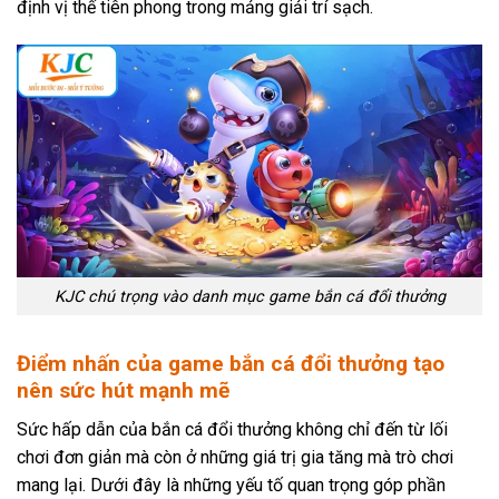
định vị thế tiên phong trong mảng giải trí sạch.
KJC chú trọng vào danh mục game bắn cá đổi thưởng
Điểm nhấn của game bắn cá đổi thưởng tạo
nên sức hút mạnh mẽ
Sức hấp dẫn của bắn cá đổi thưởng không chỉ đến từ lối
chơi đơn giản mà còn ở những giá trị gia tăng mà trò chơi
mang lại. Dưới đây là những yếu tố quan trọng góp phần