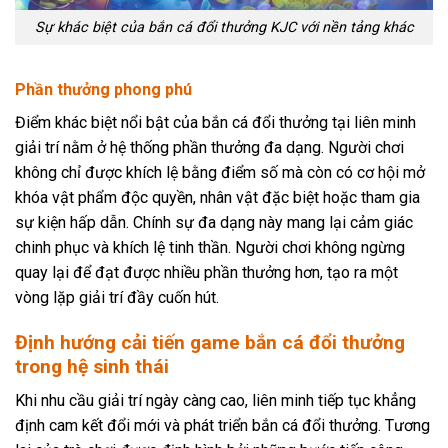
Sự khác biệt của bắn cá đổi thưởng KJC với nền tảng khác
Phần thưởng phong phú
Điểm khác biệt nổi bật của bắn cá đổi thưởng tại liên minh
giải trí nằm ở hệ thống phần thưởng đa dạng. Người chơi
không chỉ được khích lệ bằng điểm số mà còn có cơ hội mở
khóa vật phẩm độc quyền, nhân vật đặc biệt hoặc tham gia
sự kiện hấp dẫn.
Chính sự đa dạng này mang lại cảm giác
chinh phục và khích lệ tinh thần. Người chơi không ngừng
quay lại để đạt được nhiều phần thưởng hơn, tạo ra một
vòng lặp giải trí đầy cuốn hút.
Định hướng cải tiến game bắn cá đổi thưởng
trong hệ sinh thái
Khi nhu cầu giải trí ngày càng cao, liên minh tiếp tục khẳng
định cam kết đổi mới và phát triển bắn cá đổi thưởng. Tương