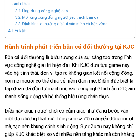
sinh thái
Ứng dụng công nghệ cao
Mở rộng cộng đồng người yêu thích bắn cá
Định hình xu hướng giải trí văn minh và bền vững
Lời kết
Hành trình phát triển bắn cá đổi thưởng tại KJC
Bắn cá đổi thưởng là biểu tượng của sự sáng tạo trong lĩnh
vực công nghệ giải trí hiện đại. Khi KJC đưa tựa game này
vào hệ sinh thái, đơn vị tạo ra không gian kết nối cộng đồng,
nơi mọi người có thể chia sẻ niềm đam mê.
Điểm đặc biệt là
tập đoàn đã đầu tư mạnh mẽ vào công nghệ hình ảnh 3D, âm
thanh sống động và hệ thống hiệu ứng chân thực.
Điều này giúp người chơi có cảm giác như đang bước vào
một đại dương thật sự.
Từng con cá đều chuyển động mượt
mà, tạo nên khung cảnh sinh động. Sự đầu tư này không chỉ
giúp KJC khác biệt so với nhiều nền tảng khác mà còn khẳng