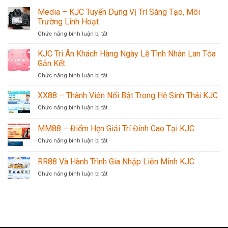
Media – KJC Tuyển Dụng Vị Trí Sáng Tạo, Môi
Trường Linh Hoạt
ở
Chức năng bình luận bị tắt
Media
–
KJC Tri Ân Khách Hàng Ngày Lễ Tình Nhân Lan Tỏa
KJC
Gắn Kết
Tuyển
ở
Chức năng bình luận bị tắt
Dụng
KJC
Vị
Tri
XX88 – Thành Viên Nổi Bật Trong Hệ Sinh Thái KJC
Trí
Ân
Sáng
ở
Chức năng bình luận bị tắt
Khách
Tạo,
XX88
Hàng
Môi
–
MM88 – Điểm Hẹn Giải Trí Đỉnh Cao Tại KJC
Ngày
Trường
Thành
Lễ
Linh
ở
Chức năng bình luận bị tắt
Viên
Tình
Hoạt
MM88
Nổi
Nhân
–
Bật
RR88 Và Hành Trình Gia Nhập Liên Minh KJC
Lan
Điểm
Trong
Tỏa
ở
Chức năng bình luận bị tắt
Hẹn
Hệ
Gắn
RR88
Giải
Sinh
Kết
Và
Trí
Thái
Hành
Đỉnh
KJC
Trình
Cao
Gia
Tại
Nhập
KJC